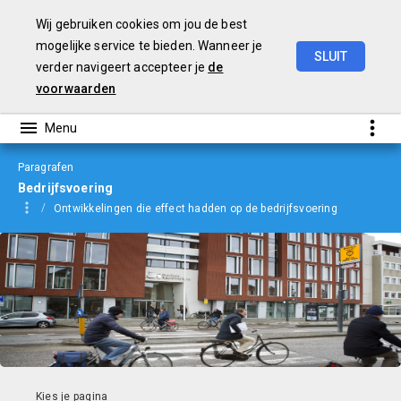
Wij gebruiken cookies om jou de best
mogelijke service te bieden. Wanneer je
SLUIT
verder navigeert accepteer je
de
jaarverslag
2021
voorwaarden
Paragrafen
Bedrijfsvoering
Ontwikkelingen die effect hadden op de bedrijfsvoering