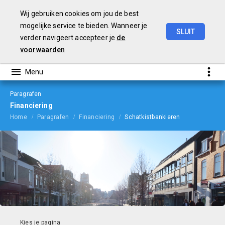
Wij gebruiken cookies om jou de best
mogelijke service te bieden. Wanneer je
SLUIT
verder navigeert accepteer je
de
jaarverslag
2021
voorwaarden
Paragrafen
Financiering
Home
Paragrafen
Financiering
Schatkistbankieren